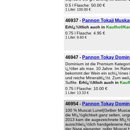
0.5 l Flasche: 50.00 €
1 Liter: 100.00 €
46937 -
Pannon Tokaji Muska
Erhï¿½ltlich auch in
Kaufhof/Kar
0.75 l Flasche: 4.95 €
1 Liter: 6.60 €
46947 -
Pannon Tokay Dominiu
Dominium ist die Premium Kategorie
ï¿½lter als max. 10 Jahre. Im Rah
bekommt der Wein ein schï¿½nes B
und reiche Mineralitï¿½t. Zum weiï
Sulfite.
Erhï¿½ltlich auch in
Kauf
0.75 l Flasche: 10.00 €
1 Liter: 13.33 €
46954 -
Pannon Tokay Domini
100 % Muscat Lunel(Gelber Muscat)
die Mï¿½glichkeit ganz selten, un
2013 kam die augezeichnete Mï¿½gl
ausschlieï¿½lich handgelesene As
der Nase eleganter, reifer Muscat