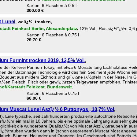
Karton: 6 Flaschen à 0.5 l
300.00 €
t Lunel
,
weiï¿½, trocken,
stadt Feinkost Berlin, Alexanderplatz
.
12% Vol., Restsï¿½ï¿½e 0,6 g/l
Karton: 6 Flaschen à 0.75 l
29.70 €
m Furmint trocken 2019, 12,5% Vol.
,
 der Kellerei Pannon Tokay, mit etwa 6 Monate lang Eichholzfass Reif
men der Batonnage Technologie wird das fein Sediment jede Woche einm
ouquet aus mildem Eichholz und grï¿½ne ï¿½pfeln in der Nase. Im G
¿½en Fleisch, Fisch oder gewï¿½rzten Teigewaren empfohlen. Trinktemp
hof/Karstadt Feinkost. Bundesweit
.
Karton: 6 Flaschen à 0.75 l
60.00 €
um Muscat Lunel Aszï¿½ 6 Puttonyos , 10,7% Vol
,
. Eine typische, seit Jahrhunderten produzierte autochtone Rebsorte i
gefï¿½hr ein mal in 10 Jahren, bis eine optimale Jahrgang aus sehr g
ichkeit die wunderbare Qualitï¿½t von Muscat Aszï¿½trauben in ausr
zï¿½trauben wurden dann in (schon gegorenem) Muscat Most angeweich
 Hauch, Blumen, Holunder und Orangen. Im Geschmack sind Botrytis, Hon