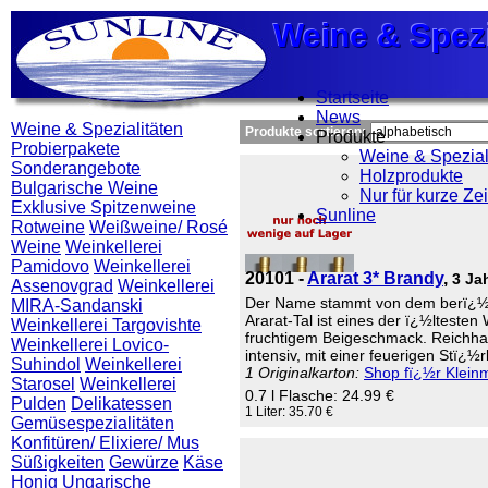
Weine & Spezi
Weine & Spezi
Weine & Spezi
Startseite
News
Weine & Spezialitäten
Produkte sortieren:
Produkte
Probierpakete
Weine & Spezial
Sonderangebote
Holzprodukte
Bulgarische Weine
Nur für kurze Zei
Exklusive Spitzenweine
Sunline
Rotweine
Weißweine/ Rosé
Weine
Weinkellerei
Pamidovo
Weinkellerei
20101 -
Ararat 3* Brandy
,
3 Ja
Assenovgrad
Weinkellerei
Der Name stammt von dem berï¿½hmt
MIRA-Sandanski
Ararat-Tal ist eines der ï¿½lteste
Weinkellerei Targovishte
fruchtigem Beigeschmack. Reichhal
Weinkellerei Lovico-
intensiv, mit einer feuerigen Stï
Suhindol
Weinkellerei
1 Originalkarton:
Shop fï¿½r Klei
Starosel
Weinkellerei
0.7 l Flasche: 24.99 €
Pulden
Delikatessen
1 Liter: 35.70 €
Gemüsespezialitäten
Konfitüren/ Elixiere/ Mus
Süßigkeiten
Gewürze
Käse
Honig
Ungarische