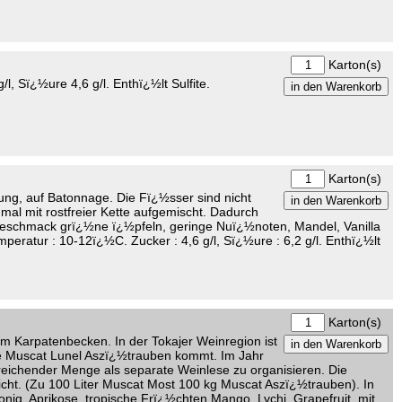
Karton(s)
, Sï¿½ure 4,6 g/l. Enthï¿½lt Sulfite.
Karton(s)
ung, auf Batonnage. Die Fï¿½sser sind nicht
al mit rostfreier Kette aufgemischt. Dadurch
eschmack grï¿½ne ï¿½pfeln, geringe Nuï¿½noten, Mandel, Vanilla
eratur : 10-12ï¿½C. Zucker : 4,6 g/l, Sï¿½ure : 6,2 g/l. Enthï¿½lt
Karton(s)
m Karpatenbecken. In der Tokajer Weinregion ist
ute Muscat Lunel Aszï¿½trauben kommt. Im Jahr
eichender Menge als separate Weinlese zu organisieren. Die
t. (Zu 100 Liter Muscat Most 100 kg Muscat Aszï¿½trauben). In
ig, Aprikose, tropische Frï¿½chten Mango, Lychi, Grapefruit, mit