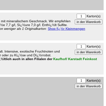
Karton(s)
ein mit mineralischem Geschmack. Wir empfehlen
 7,7 g/l, Sï¿½ure 7,0 g/l. Enthï¿½lt Sulfite.
n weniger als 1 Originalkarton:
Shop fï¿½r Kleinmengen
Karton(s)
lt. Intensive, exotische Fruchtnoten und
r oder zu Kï¿½se und Dï¿½rrobst.
¿½ltlich auch in allen Filialen der
Kaufhof/ Karstadt Feinkost
Karton(s)