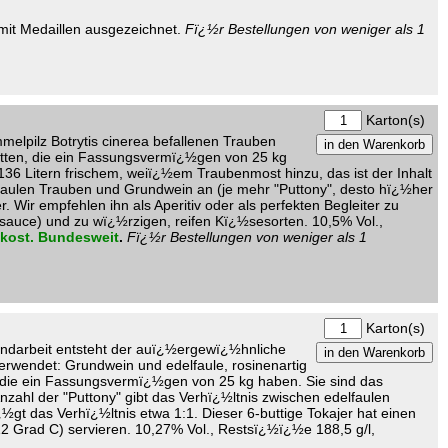
 mit Medaillen ausgezeichnet.
Fï¿½r Bestellungen von weniger als 1
Karton(s)
melpilz Botrytis cinerea befallenen Trauben
½tten, die ein Fassungsvermï¿½gen von 25 kg
6 Litern frischem, weiï¿½em Traubenmost hinzu, das ist der Inhalt
lfaulen Trauben und Grundwein an (je mehr "Puttony", desto hï¿½her
ir empfehlen ihn als Aperitiv oder als perfekten Begleiter zu
sauce) und zu wï¿½rzigen, reifen Kï¿½sesorten. 10,5% Vol.,
nkost. Bundesweit
.
Fï¿½r Bestellungen von weniger als 1
Karton(s)
andarbeit entsteht der auï¿½ergewï¿½hnliche
rwendet: Grundwein und edelfaule, rosinenartig
, die ein Fassungsvermï¿½gen von 25 kg haben. Sie sind das
zahl der "Puttony" gibt das Verhï¿½ltnis zwischen edelfaulen
gt das Verhï¿½ltnis etwa 1:1. Dieser 6-buttige Tokajer hat einen
 Grad C) servieren. 10,27% Vol., Restsï¿½ï¿½e 188,5 g/l,