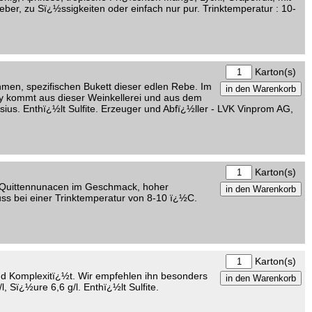
er, zu Sï¿½ssigkeiten oder einfach nur pur. Trinktemperatur : 10-
Karton(s)
men, spezifischen Bukett dieser edlen Rebe. Im
y kommt aus dieser Weinkellerei und aus dem
sius. Enthï¿½lt Sulfite. Erzeuger und Abfï¿½ller - LVK Vinprom AG,
.
Karton(s)
nd Quittennunacen im Geschmack, hoher
ss bei einer Trinktemperatur von 8-10 ï¿½C.
Karton(s)
nd Komplexitï¿½t. Wir empfehlen ihn besonders
 Sï¿½ure 6,6 g/l. Enthï¿½lt Sulfite.