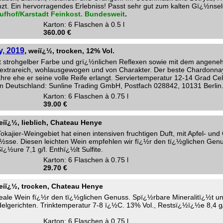
t. Ein hervorragendes Erlebniss! Passt sehr gut zum kalten Gï¿½nseleb
ufhof/Karstadt Feinkost. Bundesweit
.
Karton: 6 Flaschen à 0.5 l
360.00 €
, 2019
,
weiï¿½, trocken, 12% Vol.
 strohgelber Farbe und grï¿½nlichen Reflexen sowie mit dem angeneh
, extrareich, wohlausgewogen und von Charakter. Der beste Chardonna
hre ehe er seine volle Reife erlangt. Serviertemperatur 12-14 Grad Cel
 in Deutschland: Sunline Trading GmbH, Postfach 028842, 10131 Berlin
Karton: 6 Flaschen à 0.75 l
39.00 €
eiï¿½, lieblich, Chateau Henye
okajier-Weingebiet hat einen intensiven fruchtigen Duft, mit Apfel- u
sse. Diesen leichten Wein empfehlen wir fï¿½r den tï¿½glichen Genu
¿½ure 7,1 g/l. Enthï¿½lt Sulfite.
Karton: 6 Flaschen à 0.75 l
29.70 €
eiï¿½, trocken, Chateau Henye
ideale Wein fï¿½r den tï¿½glichen Genuss. Spï¿½rbare Mineralitï¿½t u
elgerichten. Trinktemperatur 7-8 ï¿½C. 13% Vol., Restsï¿½ï¿½e 8,4 g/l,
Karton: 6 Flaschen à 0.75 l