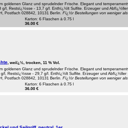
m goldenen Glanz und sprudelnder Frische. Elegant und temperamentv
,8 g/l, Restsï¿½sse - 13,7 g/l. Enthï¿½lt Sulfite. Erzeuger und Abfï¿½ll
H, Postfach 028842, 10131 Berlin.
Fï¿½r Bestellungen von weniger als 
Karton: 6 Flaschen à 0.75 l
36.00 €
shte
,
weiï¿½, trocken, 11 % Vol.
m goldenen Glanz und sprudelnder Frische. Elegant und temperamentv
6 g/l, Restsï¿½sse - 29,7 g/l. Enthï¿½lt Sulfite. Erzeuger und Abfï¿½lle
H, Postfach 028842, 10131 Berlin.
Fï¿½r Bestellungen von weniger als 
Karton: 6 Flaschen à 0.75 l
36.00 €
el und Seilgriff, neutral, 1er
,