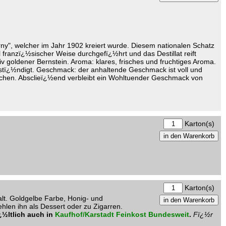
ny", welcher im Jahr 1902 kreiert wurde. Diesem nationalen Schatz
ll franzï¿½sischer Weise durchgefï¿½hrt und das Destillat reift
iv goldener Bernstein. Aroma: klares, frisches und fruchtiges Aroma.
lstï¿½ndigt. Geschmack: der anhaltende Geschmack ist voll und
ichen. Absclieï¿½end verbleibt ein Wohltuender Geschmack von
Karton(s)
Karton(s)
alt. Goldgelbe Farbe, Honig- und
en ihn als Dessert oder zu Zigarren.
¿½ltlich auch in
Kaufhof/Karstadt Feinkost Bundesweit
.
Fï¿½r