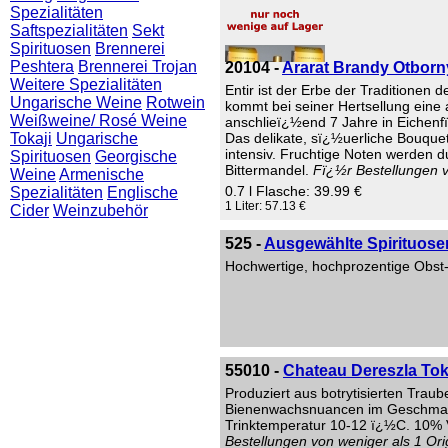
Spezialitäten
Saftspezialitäten
Sekt
Spirituosen
Brennerei
Peshtera
Brennerei Trojan
20104 -
Ararat Brandy Otborny
Weitere Spezialitäten
Entir ist der Erbe der Traditione
Ungarische Weine
Rotwein
kommt bei seiner Hertsellung eine a
Weißweine/ Rosé Weine
anschlieï¿½end 7 Jahre in Eichenf
Tokaji
Ungarische
Das delikate, sï¿½uerliche Bouque
intensiv. Fruchtige Noten werden 
Spirituosen
Georgische
Bittermandel.
Fï¿½r Bestellungen v
Weine
Armenische
0.7 l Flasche: 39.99 €
Spezialitäten
Englische
1 Liter: 57.13 €
Cider
Weinzubehör
525 -
Ausgewählte Spirituosen
Hochwertige, hochprozentige Obst
55010 -
Chateau Dereszla Tok
Produziert aus botrytisierten Trau
Bienenwachsnuancen im Geschmack 
Trinktemperatur 10-12 ï¿½C. 10% Vo
Bestellungen von weniger als 1 Ori