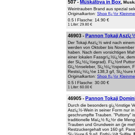
507 -
Muskatova in Box
,
Muska
Weintrauben Brand aus spezial sele
Originalkarton:
Shop fï¿½r Kleinm
0.5 l Flasche: 14.90 €
1 Liter: 29.80 €
46903 -
Pannon Tokaji Aszï¿½
Der Tokaji Aszï¿½ wird nach einem 
werden von Oktober bis November n
haben. Nach dem vorsichtigen Mahl
einer lokalen Fassgrï¿½ï¿½e, dem 
der Sï¿½ï¿½egrad). Fï¿½nf Puttony
Gï¿½nseleber, Sï¿½ï¿½speisen, Fle
Restsï¿½ï¿½e 138,3 g/l, Sï¿½ure 6,
Originalkarton:
Shop fï¿½r Kleinm
0.5 l Flasche: 30.00 €
1 Liter: 60.00 €
46905 -
Pannon Tokaji Domin
Durch die besonders gï¿½nstige Ve
Aszï¿½-Wein in seiner Form nur in
geschrumpfte Trauben. "Puttony" i
traditionelle Maï¿½ fï¿½r die Meng
Trauben und Grundwein an (je mehr
Restzuckergehalt von 160 g/l. Pas
Sï¿½ure 6,9 g/l. Enthï¿½lt Sulfite.