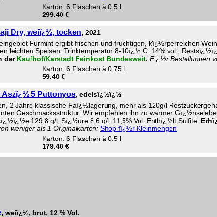
Karton: 6 Flaschen à 0.5 l
299.40 €
ji Dry, weiï¿½, tocken
,
2021
Weingebiet Furmint ergibt frischen und fruchtigen, kï¿½rperreichen W
en leichten Speisen. Trinktemperatur 8-10ï¿½ C. 14% vol., Restsï¿½ï¿½e
en der
Kaufhof/Karstadt Feinkost Bundesweit
.
Fï¿½r Bestellungen vo
Karton: 6 Flaschen à 0.75 l
59.40 €
 Aszï¿½ 5 Puttonyos
,
edelsï¿½ï¿½
ben, 2 Jahre klassische Faï¿½lagerung, mehr als 120g/l Restzuckergeha
nten Geschmacksstruktur. Wir empfehlen ihn zu warmer Gï¿½nselebe
¿½ï¿½e 129,8 g/l, Sï¿½ure 8,6 g/l, 11,5% Vol. Enthï¿½lt Sulfite.
Erhï
on weniger als 1 Originalkarton:
Shop fï¿½r Kleinmengen
Karton: 6 Flaschen à 0.5 l
179.40 €
e
,
weiï¿½, brut, 12 % Vol.