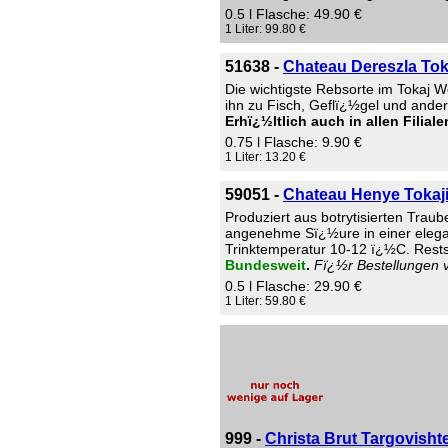
0.5 l Flasche: 49.90 €
1 Liter: 99.80 €
51638 -
Chateau Dereszla Toka
Die wichtigste Rebsorte im Tokaj 
ihn zu Fisch, Geflï¿½gel und ander
Erhï¿½ltlich auch in allen Filial
0.75 l Flasche: 9.90 €
1 Liter: 13.20 €
59051 -
Chateau Henye Tokaji
Produziert aus botrytisierten Trau
angenehme Sï¿½ure in einer elega
Trinktemperatur 10-12 ï¿½C. Restsï
Bundesweit
.
Fï¿½r Bestellungen v
0.5 l Flasche: 29.90 €
1 Liter: 59.80 €
999 -
Christa Brut Targovisht