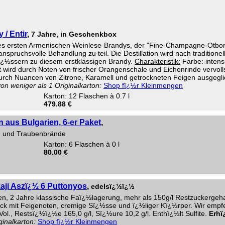
 / Entir
,
7 Jahre, in Geschenkbox
n des ersten Armenischen Weinlese-Brandys, der "Fine-Champagne-Otbor
nspruchsvolle Behandlung zu teil. Die Destillation wird nach traditione
ï¿½ssern zu diesem erstklassigen Brandy.
Charakteristik:
Farbe: intens
t wird durch Noten von frischer Orangenschale und Eichenrinde vervol
durch Nuancen von Zitrone, Karamell und getrockneten Feigen ausgegl
on weniger als 1 Originalkarton:
Shop fï¿½r Kleinmengen
Karton: 12 Flaschen à 0.7 l
479.88 €
 aus Bulgarien, 6-er Paket
,
- und Traubenbrände
Karton: 6 Flaschen à 0 l
80.00 €
aji Aszï¿½ 6 Puttonyos
,
edelsï¿½ï¿½
ben, 2 Jahre klassische Faï¿½lagerung, mehr als 150g/l Restzuckergeh
mit Feigenoten, cremige Sï¿½sse und ï¿½liger Kï¿½rper. Wir empfehl
l., Restsï¿½ï¿½e 165,0 g/l, Sï¿½ure 10,2 g/l. Enthï¿½lt Sulfite.
Erhï
ginalkarton:
Shop fï¿½r Kleinmengen