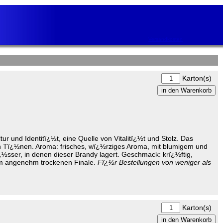
Versandkosten
Karton(s)
und Identitï¿½t, eine Quelle von Vitalitï¿½t und Stolz. Das
n Tï¿½nen. Aroma: frisches, wï¿½rziges Aroma, mit blumigem und
½sser, in denen dieser Brandy lagert. Geschmack: krï¿½ftig,
nem angenehm trockenen Finale.
Fï¿½r Bestellungen von weniger als
Karton(s)