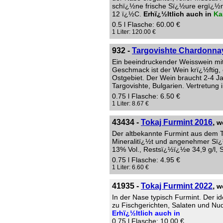
schï¿½ne frische Sï¿½ure ergï¿½nz
12 ï¿½C.
Erhï¿½ltlich auch in
Ka
0.5 l Flasche: 60.00 €
1 Liter: 120.00 €
932 -
Targovishte Chardonnay
Ein beeindruckender Weisswein mit
Geschmack ist der Wein krï¿½ftig
Ostgebiet. Der Wein braucht 2-4 Ja
Targovishte, Bulgarien. Vertretung
0.75 l Flasche: 6.50 €
1 Liter: 8.67 €
43434 -
Tokaj Furmint 2016
,
w
Der altbekannte Furmint aus dem T
Mineralitï¿½t und angenehmer Sï¿½
13% Vol., Restsï¿½ï¿½e 34,9 g/l, Sï
0.75 l Flasche: 4.95 €
1 Liter: 6.60 €
41935 -
Tokaj Furmint 2022
,
w
In der Nase typisch Furmint. Der 
zu Fischgerichten, Salaten und Nud
Erhï¿½ltlich auch in
0.75 l Flasche: 10.00 €