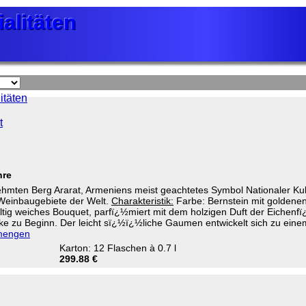
alitäten
alitäten
alitäten
itäten
t
hre
en Berg Ararat, Armeniens meist geachtetes Symbol Nationaler Kultur 
n Weinbaugebiete der Welt.
Charakteristik:
Farbe: Bernstein mit goldene
tig weiches Bouquet, parfï¿½miert mit dem holzigen Duft der Eichenfï¿
¿½rke zu Beginn. Der leicht sï¿½ï¿½liche Gaumen entwickelt sich zu ei
nmengen
Karton: 12 Flaschen à 0.7 l
299.88 €