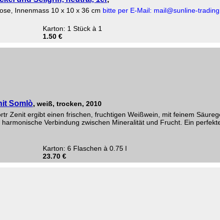
tuose, Innenmass 10 x 10 x 36 cm
bitte per E-Mail: mail@sunline-trading
Karton: 1 Stück à 1
1.50 €
nit Somlò
,
weiß, trocken, 2010
rtr Zenit ergibt einen frischen, fruchtigen Weißwein, mit feinem Säu
e harmonische Verbindung zwischen Mineralität und Frucht. Ein perfekter
Karton: 6 Flaschen à 0.75 l
23.70 €