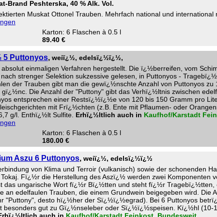
t-Brand Peshterska, 40 % Alk. Vol.
ktierten Muskat Ottonel Trauben. Mehrfach national und international
engen
Karton: 6 Flaschen à 0.5 l
89.40 €
 5 Puttonyos
,
weiï¿½, edelsï¿½ï¿½,
absolut einmaligen Verfahren hergestellt. Die ï¿½berreifen, vom Schim
ach strenger Selektion sukzessive gelesen, in Puttonyos - Tragebï¿
en der Trauben gibt man die gewï¿½nschte Anzahl von Puttonyos zu 13
gï¿½nc. Die Anzahl der "Puttony" gibt das Verhï¿½ltnis zwischen ede
os entsprechen einer Restsï¿½ï¿½e von 120 bis 150 Gramm pro Liter. W
ischgerichten mit Frï¿½chten (z.B. Ente mit Pflaumen- oder Orangen
7 g/l. Enthï¿½lt Sulfite.
Erhï¿½ltlich auch in
Kaufhof/Karstadt Fei
engen
Karton: 6 Flaschen à 0.5 l
180.00 €
ium Aszu 6 Puttonyos
,
weiï¿½, edelsï¿½ï¿½
rbindung von Klima und Terroir (vulkanisch) sowie der schonenden H
 Tokaj. Fï¿½r die Herstellung des Aszï¿½ werden zwei Komponenten ve
st das ungarische Wort fï¿½r Bï¿½tten und steht fï¿½r Tragebï¿½tten
e an edelfaulen Trauben, die einem Grundwein beigegeben wird. Die An
 "Puttony", desto hï¿½her der Sï¿½ï¿½egrad). Bei 6 Puttonyos betrï¿½
st besonders gut zu Gï¿½nseleber oder Sï¿½ï¿½speisen. Kï¿½hl (10-12
Erhï¿½ltlich auch in
Kaufhof/Karstadt Feinkost. Bundesweit
.