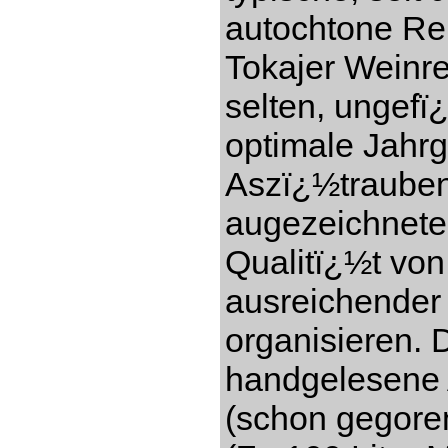
autochtone Re
Tokajer Weinre
selten, ungefï
optimale Jahr
Aszï¿½trauben
augezeichnete
Qualitï¿½t vo
ausreichender
organisieren. 
handgelesene 
(schon gegore