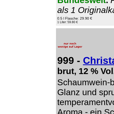
Bundesweit
.
als 1 Originalk
0.5 l Flasche: 29.90 €
1 Liter: 59.80 €
999 -
Christ
brut, 12 % Vol
Schaumwein-be
Glanz und spru
temperamentvol
Aroma - ein S