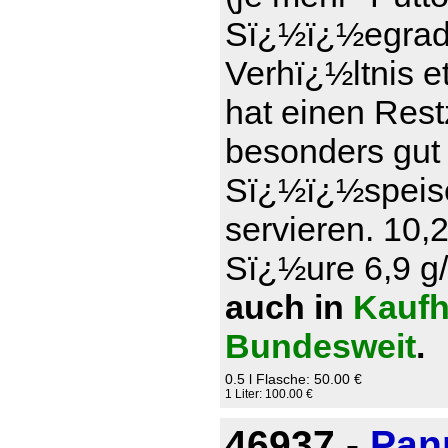
Sï¿½ï¿½egrad)
Verhï¿½ltnis e
hat einen Rest
besonders gut
Sï¿½ï¿½speise
servieren. 10,
Sï¿½ure 6,9 g/l
auch in
Kaufh
Bundesweit
.
0.5 l Flasche: 50.00 €
1 Liter: 100.00 €
46937 -
Pan