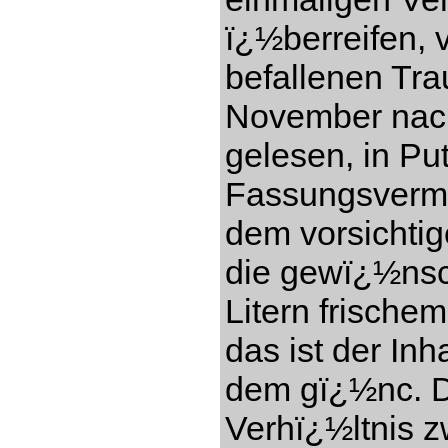
ï¿½berreifen, 
befallenen Tr
November nach
gelesen, in Pu
Fassungsverm
dem vorsichti
die gewï¿½nsc
Litern frisch
das ist der In
dem gï¿½nc. Di
Verhï¿½ltnis 