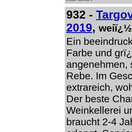
932 -
Targo
2019
,
weiï¿½
Ein beeindruc
Farbe und grï
angenehmen, s
Rebe. Im Gesch
extrareich, w
Der beste Cha
Weinkellerei 
braucht 2-4 Ja