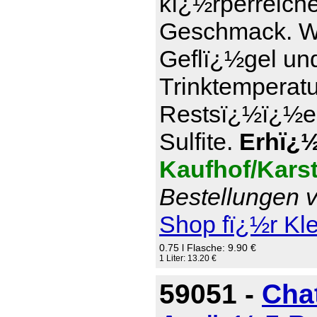
kï¿½rperreich
Geschmack. Wi
Geflï¿½gel und
Trinktemperatu
Restsï¿½ï¿½e 7
Sulfite.
Erhï¿½l
Kaufhof/Kars
Bestellungen v
Shop fï¿½r Kl
0.75 l Flasche: 9.90 €
1 Liter: 13.20 €
59051 -
Cha