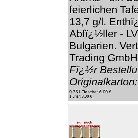
feierlichen Taf
13,7 g/l. Enthï
Abfï¿½ller - L
Bulgarien. Ver
Trading GmbH,
Fï¿½r Bestellu
Originalkarton:
0.75 l Flasche: 6.00 €
1 Liter: 8.00 €