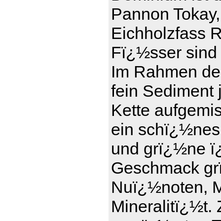
Pannon Tokay,
Eichholzfass R
Fï¿½sser sind 
Im Rahmen der
fein Sediment 
Kette aufgemi
ein schï¿½nes
und grï¿½ne ï¿
Geschmack grï
Nuï¿½noten, Ma
Mineralitï¿½t.