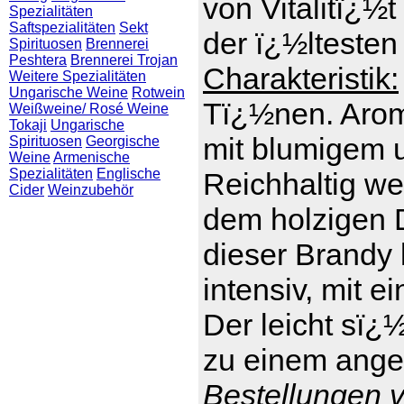
von Vitalitï¿½t
Spezialitäten
Saftspezialitäten
Sekt
der ï¿½ltesten
Spirituosen
Brennerei
Peshtera
Brennerei Trojan
Charakteristik:
Weitere Spezialitäten
Ungarische Weine
Rotwein
Tï¿½nen. Arom
Weißweine/ Rosé Weine
Tokaji
Ungarische
mit blumigem 
Spirituosen
Georgische
Weine
Armenische
Spezialitäten
Englische
Reichhaltig we
Cider
Weinzubehör
dem holzigen D
dieser Brandy 
intensiv, mit e
Der leicht sï¿
zu einem ange
Bestellungen v