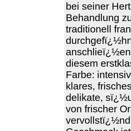
bei seiner Her
Behandlung zu t
traditionell f
durchgefï¿½hrt 
anschlieï¿½en
diesem erstkl
Farbe: intensi
klares, frisch
delikate, sï¿½
von frischer 
vervollstï¿½nd