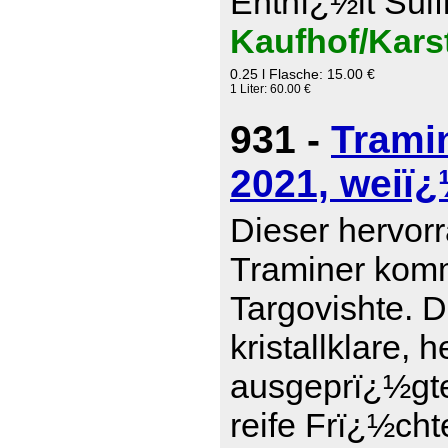
Enthï¿½lt Sulf
Kaufhof/Kars
0.25 l Flasche: 15.00 €
1 Liter: 60.00 €
931 -
Trami
2021, weiï¿
Dieser hervor
Traminer komm
Targovishte. D
kristallklare, 
ausgeprï¿½gte
reife Frï¿½cht