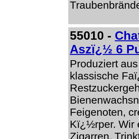
Traubenbränd
55010 -
Cha
Aszï¿½ 6 P
Produziert aus
klassische Faï
Restzuckergeh
Bienenwachsn
Feigenoten, c
Kï¿½rper. Wir 
Zigarren. Trin