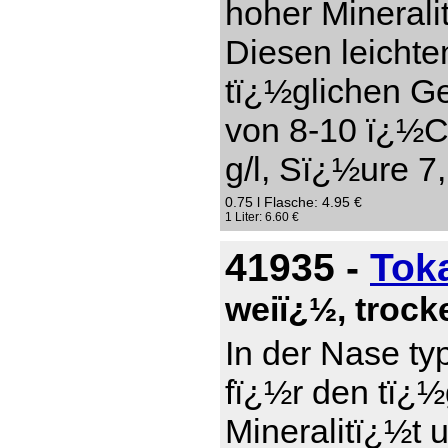
hoher Mineral
Diesen leichte
tï¿½glichen Ge
von 8-10 ï¿½C
g/l, Sï¿½ure 7,
0.75 l Flasche: 4.95 €
1 Liter: 6.60 €
41935 -
Tok
weiï¿½, troc
In der Nase ty
fï¿½r den tï¿
Mineralitï¿½t 