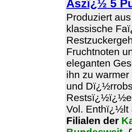
Aszï¿½ 5 P
Produziert aus
klassische Faï
Restzuckergeha
Fruchtnoten u
eleganten Ges
ihn zu warmer
und Dï¿½rrobs
Restsï¿½ï¿½e 1
Vol. Enthï¿½lt 
Filialen der
Ka