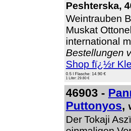
Peshterska, 4
Weintrauben Br
Muskat Ottonel
international 
Bestellungen v
Shop fï¿½r Kl
0.5 l Flasche: 14.90 €
1 Liter: 29.80 €
46903 -
Pan
Puttonyos
,
Der Tokaji Asz
einmaligen Ver