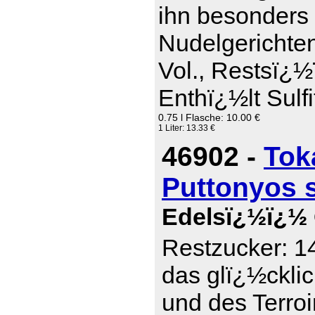
ihn besonders 
Nudelgerichte
Vol., Restsï¿½
Enthï¿½lt Sulfi
0.75 l Flasche: 10.00 €
1 Liter: 13.33 €
46902 -
Tok
Puttonyos 
Edelsï¿½ï¿½ 
Restzucker: 14
das glï¿½ckli
und des Terro