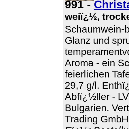
991 -
Christ
weiï¿½, trocke
Schaumwein-be
Glanz und spru
temperamentvol
Aroma - ein S
feierlichen Taf
29,7 g/l. Enthï
Abfï¿½ller - L
Bulgarien. Ver
Trading GmbH,