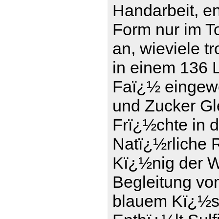
Handarbeit, en
Form nur im To
an, wieviele t
in einem 136 L
Faï¿½ eingewe
und Zucker Gle
Frï¿½chte in 
Natï¿½rliche 
Kï¿½nig der We
Begleitung vo
blauem Kï¿½se