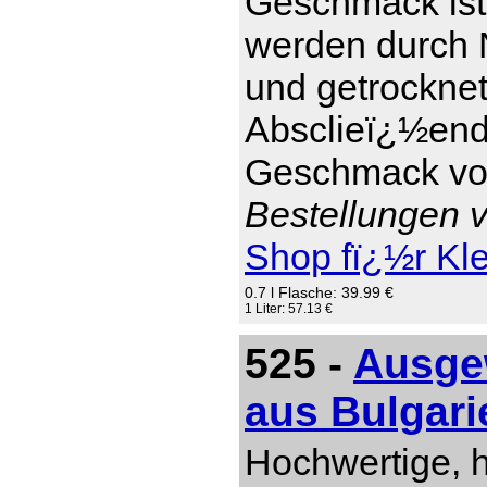
Geschmack ist 
werden durch 
und getrockne
Absclieï¿½end 
Geschmack von
Bestellungen v
Shop fï¿½r Kl
0.7 l Flasche: 39.99 €
1 Liter: 57.13 €
525 -
Ausgew
aus Bulgari
Hochwertige, 