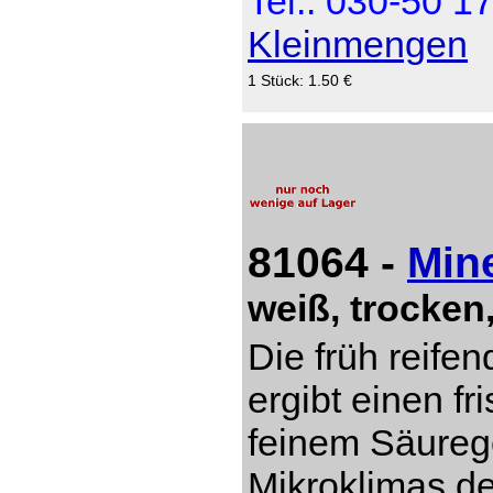
Tel.: 030-50 1
Kleinmengen
1 Stück: 1.50 €
81064 -
Min
weiß, trocken
Die früh reife
ergibt einen fr
feinem Säureg
Mikroklimas d