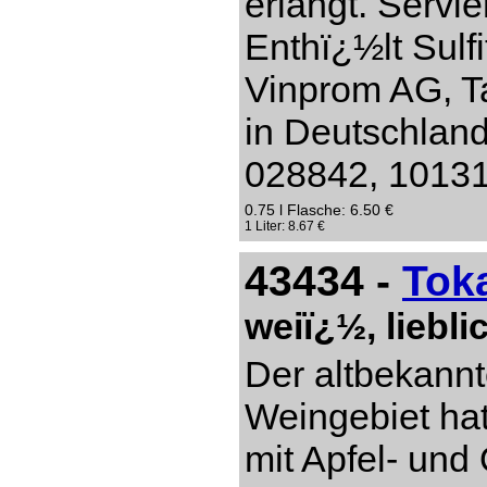
erlangt. Servi
Enthï¿½lt Sulf
Vinprom AG, Ta
in Deutschlan
028842, 10131 
0.75 l Flasche: 6.50 €
1 Liter: 8.67 €
43434 -
Tok
weiï¿½, liebl
Der altbekannt
Weingebiet hat
mit Apfel- un