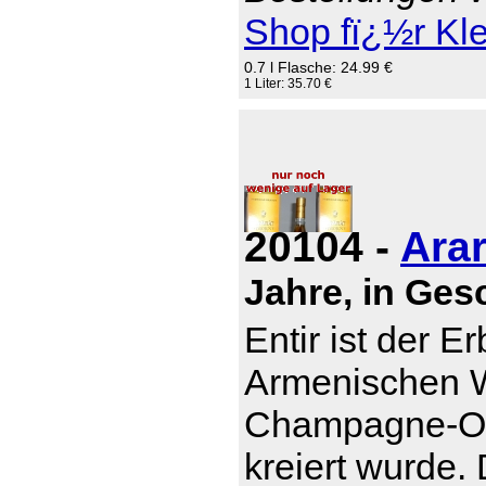
Shop fï¿½r Kl
0.7 l Flasche: 24.99 €
1 Liter: 35.70 €
20104 -
Arar
Jahre, in Ge
Entir ist der E
Armenischen W
Champagne-Otb
kreiert wurde