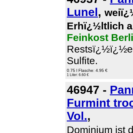
Lunel
,
weiï¿
Erhï¿½ltlich 
Feinkost Berl
Restsï¿½ï¿½e 0
Sulfite.
0.75 l Flasche: 4.95 €
1 Liter: 6.60 €
46947 -
Pan
Furmint tro
Vol.
,
Dominium ist d