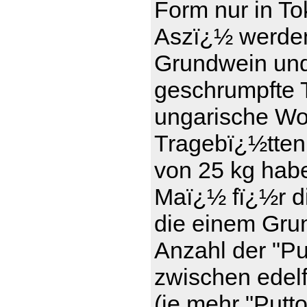
Form nur in To
Aszï¿½ werde
Grundwein und 
geschrumpfte T
ungarische Wor
Tragebï¿½tten
von 25 kg haben
Maï¿½ fï¿½r d
die einem Gru
Anzahl der "Pu
zwischen edel
(je mehr "Putt