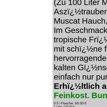
(Zu 100 Liter 
Aszï¿½trauben)
Muscat Hauch,
Im Geschmack s
tropische Frï¿
mit schï¿½ne f
hervorragendes
kalten Gï¿½ns
einfach nur pu
Erhï¿½ltlich 
Feinkost. Bu
0.5 l Flasche: 60.00 €
1 Liter: 120.00 €