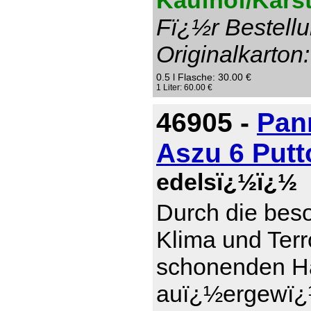
Kaufhof/Karst
Fï¿½r Bestellu
Originalkarton:
0.5 l Flasche: 30.00 €
1 Liter: 60.00 €
46905 -
Pan
Aszu 6 Put
edelsï¿½ï¿½
Durch die bes
Klima und Terr
schonenden Ha
auï¿½ergewï¿½