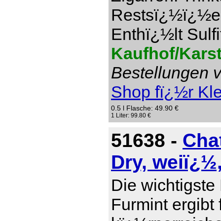
Restsï¿½ï¿½e 1
Enthï¿½lt Sulfi
Kaufhof/Kars
Bestellungen v
Shop fï¿½r Kl
0.5 l Flasche: 49.90 €
1 Liter: 99.80 €
51638 -
Cha
Dry, weiï¿½
Die wichtigste
Furmint ergibt 