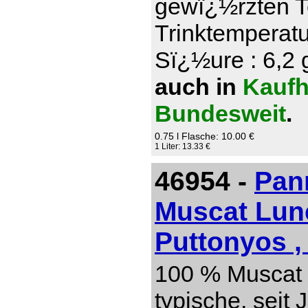
gewï¿½rzten T
Trinktemperatu
Sï¿½ure : 6,2 g
auch in
Kaufh
Bundesweit
.
0.75 l Flasche: 10.00 €
1 Liter: 13.33 €
46954 -
Pan
Muscat Lun
Puttonyos ,
100 % Muscat 
typische, seit