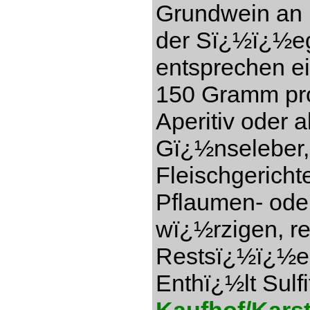
Grundwein an (
der Sï¿½ï¿½eg
entsprechen e
150 Gramm pro 
Aperitiv oder a
Gï¿½nseleber,
Fleischgericht
Pflaumen- ode
wï¿½rzigen, re
Restsï¿½ï¿½e 1
Enthï¿½lt Sulfi