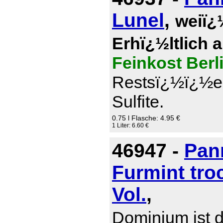
Lunel
,
weiï¿
Erhï¿½ltlich 
Feinkost Berl
Restsï¿½ï¿½e 0
Sulfite.
0.75 l Flasche: 4.95 €
1 Liter: 6.60 €
46947 -
Pan
Furmint tro
Vol.
,
Dominium ist d