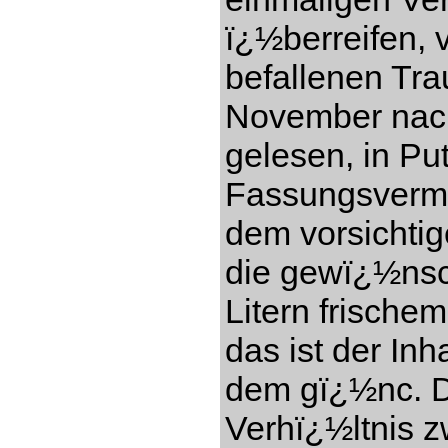
ï¿½berreifen, 
befallenen Tr
November nach
gelesen, in Pu
Fassungsverm
dem vorsichti
die gewï¿½nsc
Litern frisch
das ist der In
dem gï¿½nc. Di
Verhï¿½ltnis 