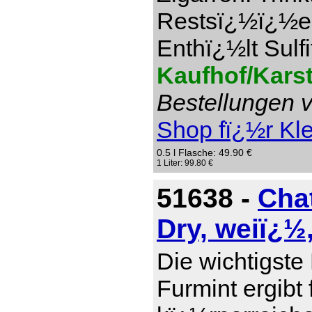
Restsï¿½ï¿½e 1
Enthï¿½lt Sulfi
Kaufhof/Kars
Bestellungen v
Shop fï¿½r Kl
0.5 l Flasche: 49.90 €
1 Liter: 99.80 €
51638 -
Cha
Dry, weiï¿½
Die wichtigste
Furmint ergibt 