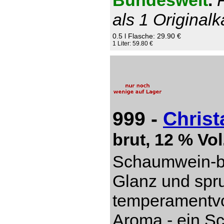
Bundesweit
.
als 1 Originalk
0.5 l Flasche: 29.90 €
1 Liter: 59.80 €
999 -
Christ
brut, 12 % Vol
Schaumwein-be
Glanz und spru
temperamentvol
Aroma - ein S