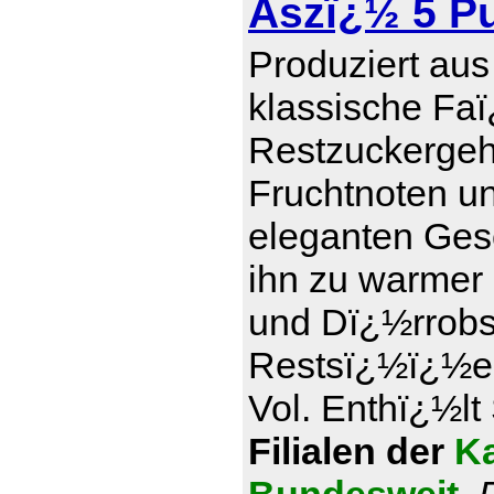
Aszï¿½ 5 P
Produziert aus
klassische Faï
Restzuckergeha
Fruchtnoten u
eleganten Ges
ihn zu warmer
und Dï¿½rrobs
Restsï¿½ï¿½e 1
Vol. Enthï¿½lt 
Filialen der
Ka