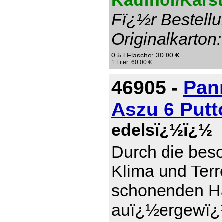
Kaufhof/Karst
Fï¿½r Bestellu
Originalkarton:
0.5 l Flasche: 30.00 €
1 Liter: 60.00 €
46905 -
Pan
Aszu 6 Put
edelsï¿½ï¿½
Durch die bes
Klima und Terr
schonenden Ha
auï¿½ergewï¿½