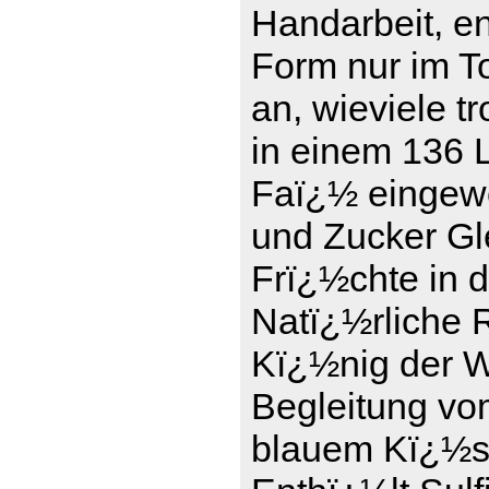
Handarbeit, en
Form nur im To
an, wieviele t
in einem 136 L
Faï¿½ eingewe
und Zucker Gle
Frï¿½chte in 
Natï¿½rliche 
Kï¿½nig der We
Begleitung vo
blauem Kï¿½se