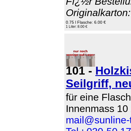
Fï¿½r Bestellu
Originalkarton:
0.75 l Flasche: 6.00 €
1 Liter: 8.00 €
101 -
Holzki
Seilgriff, ne
für eine Flasch
Innenmass 10 
mail@sunline-t