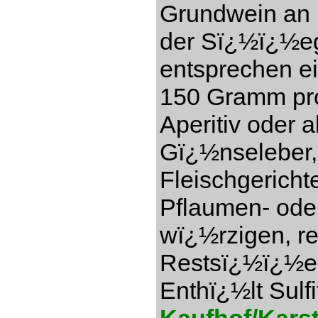
Grundwein an (
der Sï¿½ï¿½eg
entsprechen e
150 Gramm pro 
Aperitiv oder a
Gï¿½nseleber,
Fleischgericht
Pflaumen- ode
wï¿½rzigen, re
Restsï¿½ï¿½e 1
Enthï¿½lt Sulfi