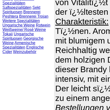
von Vitalitï¿½t
Spezialitäten
Saftspezialitäten
Sekt
der ï¿½ltesten
Spirituosen
Brennerei
Peshtera
Brennerei Trojan
Charakteristik:
Weitere Spezialitäten
Ungarische Weine
Rotwein
Tï¿½nen. Arom
Weißweine/ Rosé Weine
Tokaji
Ungarische
mit blumigem 
Spirituosen
Georgische
Weine
Armenische
Spezialitäten
Englische
Reichhaltig we
Cider
Weinzubehör
dem holzigen D
dieser Brandy 
intensiv, mit e
Der leicht sï¿
zu einem ange
Bestellungen v