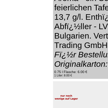
feierlichen Taf
13,7 g/l. Enthï
Abfï¿½ller - L
Bulgarien. Ver
Trading GmbH,
Fï¿½r Bestellu
Originalkarton:
0.75 l Flasche: 6.00 €
1 Liter: 8.00 €