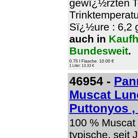
gewï¿½rzten T
Trinktemperatu
Sï¿½ure : 6,2 g
auch in
Kaufh
Bundesweit
.
0.75 l Flasche: 10.00 €
1 Liter: 13.33 €
46954 -
Pan
Muscat Lun
Puttonyos ,
100 % Muscat 
typische, seit