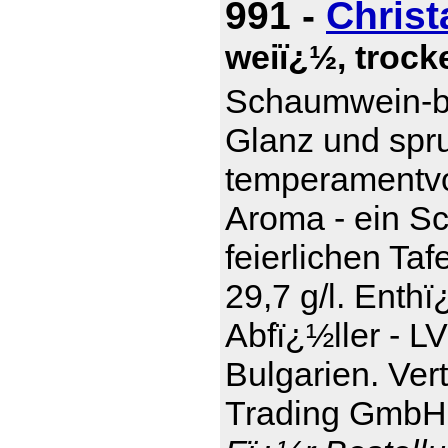
991 -
Christ
weiï¿½, trocke
Schaumwein-be
Glanz und spru
temperamentvol
Aroma - ein S
feierlichen Taf
29,7 g/l. Enthï
Abfï¿½ller - L
Bulgarien. Ver
Trading GmbH,