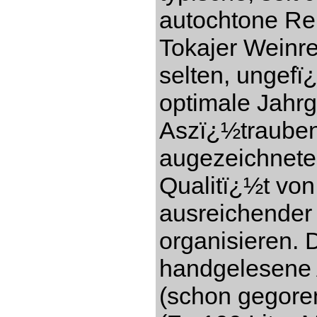
autochtone Re
Tokajer Weinre
selten, ungefï
optimale Jahr
Aszï¿½trauben
augezeichnete
Qualitï¿½t vo
ausreichender
organisieren. 
handgelesene 
(schon gegore