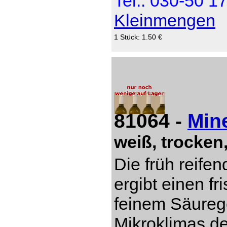
Tel.: 030-50 1
Kleinmengen
1 Stück: 1.50 €
81064 -
Min
weiß, trocken
Die früh reife
ergibt einen fr
feinem Säureg
Mikroklimas d