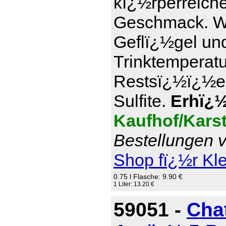
kï¿½rperreich
Geschmack. Wi
Geflï¿½gel und
Trinktemperatu
Restsï¿½ï¿½e 7
Sulfite.
Erhï¿½l
Kaufhof/Kars
Bestellungen v
Shop fï¿½r Kl
0.75 l Flasche: 9.90 €
1 Liter: 13.20 €
59051 -
Cha