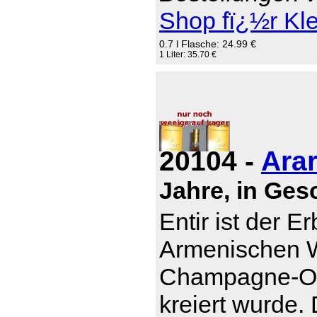
Shop fï¿½r Kl
0.7 l Flasche: 24.99 €
1 Liter: 35.70 €
20104 -
Arar
Jahre, in Ge
Entir ist der E
Armenischen W
Champagne-Otb
kreiert wurde