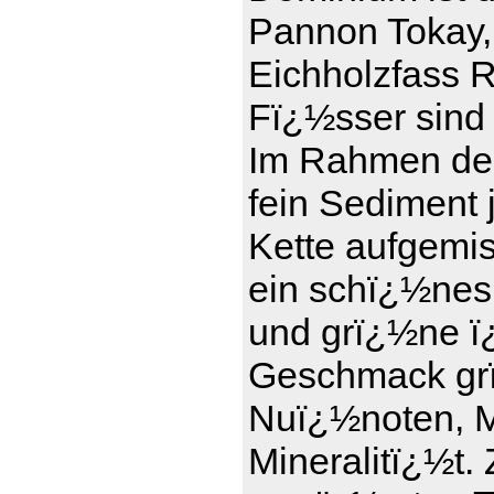
Pannon Tokay,
Eichholzfass R
Fï¿½sser sind 
Im Rahmen der
fein Sediment 
Kette aufgemi
ein schï¿½nes
und grï¿½ne ï¿
Geschmack grï
Nuï¿½noten, Ma
Mineralitï¿½t.