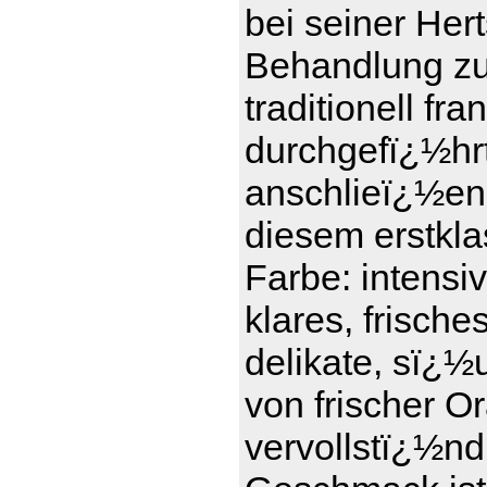
bei seiner Her
Behandlung zu t
traditionell f
durchgefï¿½hrt 
anschlieï¿½en
diesem erstkl
Farbe: intensi
klares, frisch
delikate, sï¿½
von frischer 
vervollstï¿½nd