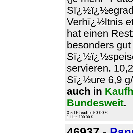
Sï¿½ï¿½egrad)
Verhï¿½ltnis e
hat einen Rest
besonders gut
Sï¿½ï¿½speise
servieren. 10,
Sï¿½ure 6,9 g/l
auch in
Kaufh
Bundesweit
.
0.5 l Flasche: 50.00 €
1 Liter: 100.00 €
46937 -
Pan