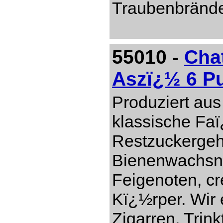
Traubenbränd
55010 -
Cha
Aszï¿½ 6 P
Produziert aus
klassische Faï
Restzuckergeh
Bienenwachsn
Feigenoten, c
Kï¿½rper. Wir 
Zigarren. Trin