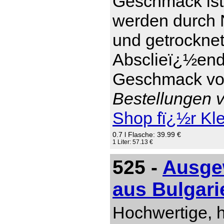
Geschmack ist 
werden durch 
und getrockne
Absclieï¿½end 
Geschmack von
Bestellungen v
Shop fï¿½r Kl
0.7 l Flasche: 39.99 €
1 Liter: 57.13 €
525 -
Ausgew
aus Bulgari
Hochwertige, 