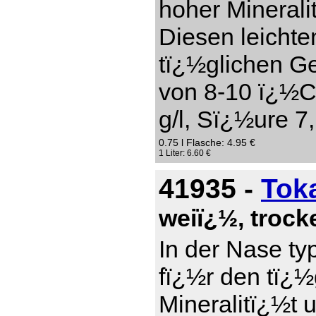
hoher Mineral
Diesen leichte
tï¿½glichen Ge
von 8-10 ï¿½C
g/l, Sï¿½ure 7,
0.75 l Flasche: 4.95 €
1 Liter: 6.60 €
41935 -
Tok
weiï¿½, troc
In der Nase ty
fï¿½r den tï¿
Mineralitï¿½t 