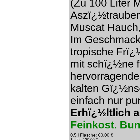
(Zu 100 Liter 
Aszï¿½trauben)
Muscat Hauch,
Im Geschmack s
tropische Frï¿
mit schï¿½ne f
hervorragendes
kalten Gï¿½ns
einfach nur pu
Erhï¿½ltlich 
Feinkost. Bu
0.5 l Flasche: 60.00 €
1 Liter: 120.00 €