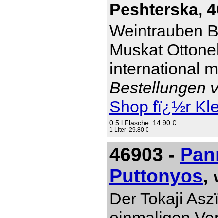
Peshterska, 4
Weintrauben Br
Muskat Ottonel
international 
Bestellungen v
Shop fï¿½r Kl
0.5 l Flasche: 14.90 €
1 Liter: 29.80 €
46903 -
Pan
Puttonyos
,
Der Tokaji Asz
einmaligen Ver