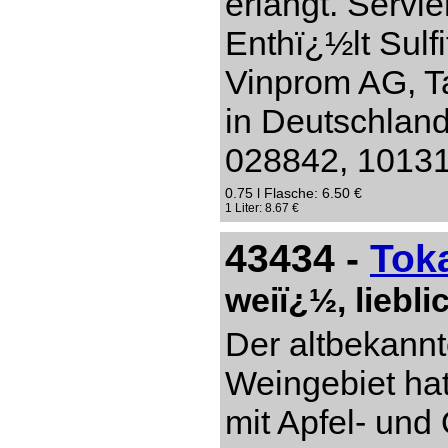
erlangt. Servi
Enthï¿½lt Sulf
Vinprom AG, Ta
in Deutschlan
028842, 10131 
0.75 l Flasche: 6.50 €
1 Liter: 8.67 €
43434 -
Tok
weiï¿½, liebl
Der altbekannt
Weingebiet hat
mit Apfel- un