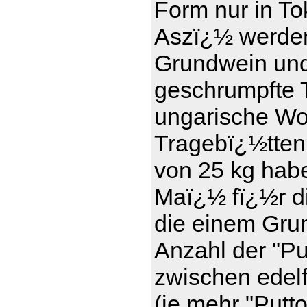
Form nur in To
Aszï¿½ werde
Grundwein und 
geschrumpfte T
ungarische Wor
Tragebï¿½tten
von 25 kg haben
Maï¿½ fï¿½r d
die einem Gru
Anzahl der "Pu
zwischen edel
(je mehr "Putt