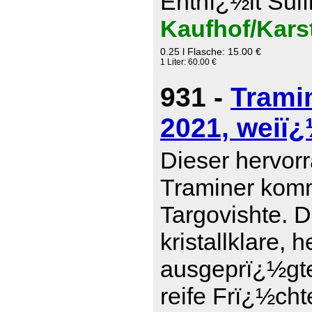
Enthï¿½lt Sulf
Kaufhof/Kars
0.25 l Flasche: 15.00 €
1 Liter: 60.00 €
931 -
Trami
2021, weiï¿
Dieser hervor
Traminer komm
Targovishte. D
kristallklare, 
ausgeprï¿½gte
reife Frï¿½cht