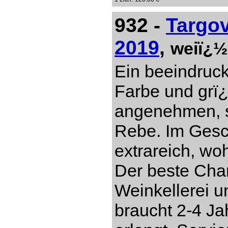
932 -
Targo
2019
,
weiï¿½
Ein beeindruc
Farbe und grï
angenehmen, s
Rebe. Im Gesch
extrareich, w
Der beste Cha
Weinkellerei 
braucht 2-4 Ja