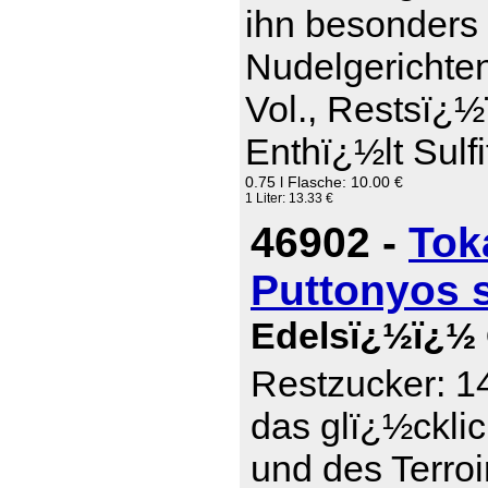
ihn besonders 
Nudelgerichte
Vol., Restsï¿½
Enthï¿½lt Sulfi
0.75 l Flasche: 10.00 €
1 Liter: 13.33 €
46902 -
Tok
Puttonyos 
Edelsï¿½ï¿½ 
Restzucker: 14
das glï¿½ckli
und des Terro