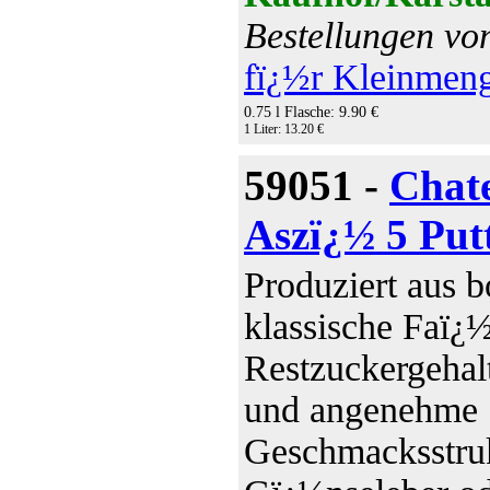
Bestellungen vo
fï¿½r Kleinmen
0.75 l Flasche: 9.90 €
1 Liter: 13.20 €
59051 -
Chat
Aszï¿½ 5 Put
Produziert aus b
klassische Faï¿½
Restzuckergehalt
und angenehme S
Geschmacksstruk