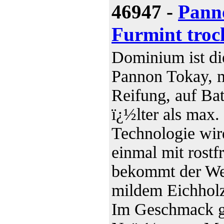
46947 -
Pann
Furmint troc
Dominium ist di
Pannon Tokay, m
Reifung, auf Ba
ï¿½lter als max
Technologie wir
einmal mit rostf
bekommt der We
mildem Eichholz
Im Geschmack gr