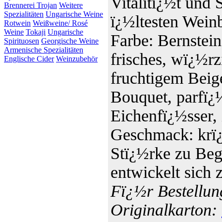
Vitalitï¿½t und S
Brennerei Trojan
Weitere
Spezialitäten
Ungarische Weine
ï¿½ltesten Wein
Rotwein
Weißweine/ Rosé
Weine
Tokaji
Ungarische
Farbe: Bernstei
Spirituosen
Georgische Weine
Armenische Spezialitäten
frisches, wï¿½r
Englische Cider
Weinzubehör
fruchtigem Beig
Bouquet, parfï¿
Eichenfï¿½sser, 
Geschmack: krï¿½
Stï¿½rke zu Beg
entwickelt sich
Fï¿½r Bestellun
Originalkarton: