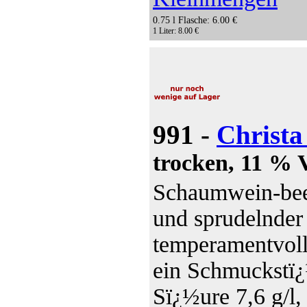
0.75 l Flasche: 6.00 €
1 Liter: 8.00 €
991 -
Christa
trocken, 11 % V
Schaumwein-bee
und sprudelnder
temperamentvoll
ein Schmuckstï¿½
Sï¿½ure 7,6 g/l,