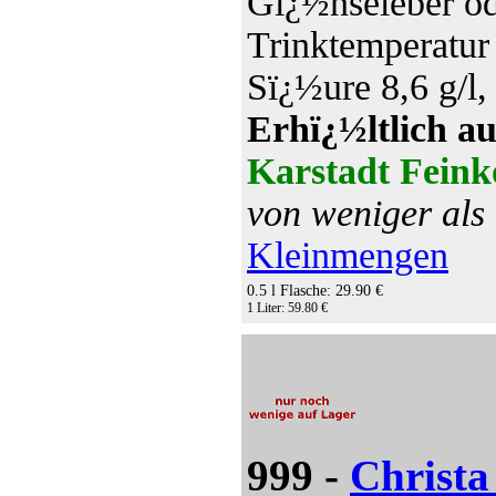
Gï¿½nseleber od
Trinktemperatur
Sï¿½ure 8,6 g/l,
Erhï¿½ltlich au
Karstadt Feink
von weniger als
Kleinmengen
0.5 l Flasche: 29.90 €
1 Liter: 59.80 €
999 -
Christa