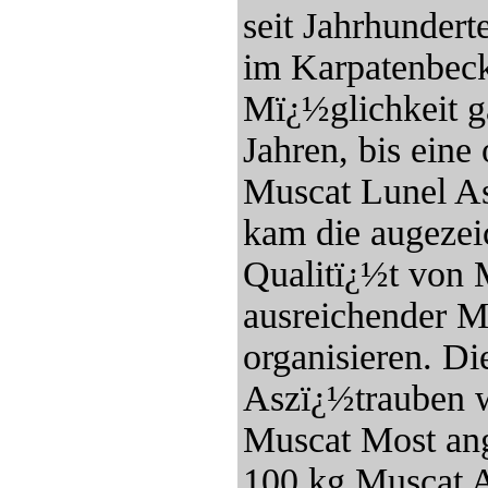
seit Jahrhundert
im Karpatenbecke
Mï¿½glichkeit ga
Jahren, bis eine
Muscat Lunel A
kam die augezei
Qualitï¿½t von 
ausreichender M
organisieren. Di
Aszï¿½trauben 
Muscat Most ang
100 kg Muscat A