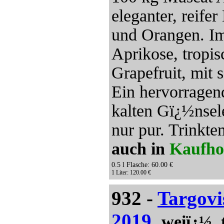
eleganter, reif
und Orangen. Im
Aprikose, tropi
Grapefruit, mit 
Ein hervorragend
kalten Gï¿½nsele
nur pur. Trinkt
auch in
Kaufho
0.5 l Flasche: 60.00 €
1 Liter: 120.00 €
932 -
Targovi
2019
,
weiï¿½, 