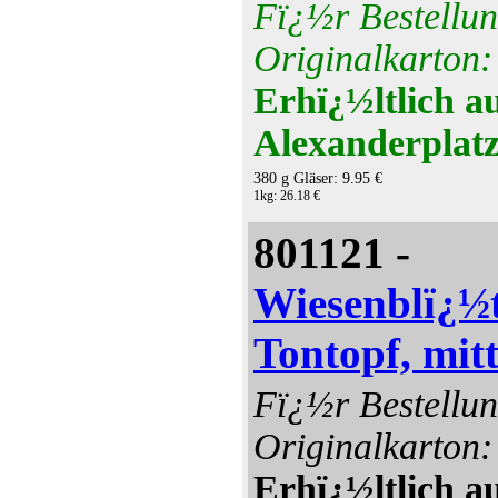
Fï¿½r Bestellun
Originalkarton:
Erhï¿½ltlich a
Alexanderplatz
380 g Gläser: 9.95 €
1kg: 26.18 €
801121 -
Wiesenblï¿½
Tontopf, mit
Fï¿½r Bestellun
Originalkarton:
Erhï¿½ltlich a