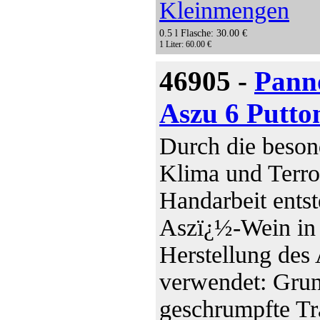
Kleinmengen
0.5 l Flasche: 30.00 €
1 Liter: 60.00 €
46905 -
Pann
Aszu 6 Putto
Durch die beson
Klima und Terro
Handarbeit ents
Aszï¿½-Wein in 
Herstellung de
verwendet: Grun
geschrumpfte Tra