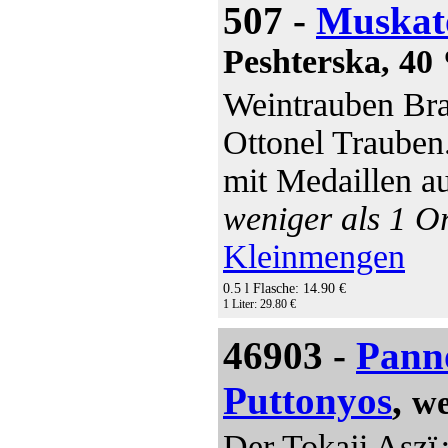
507 -
Muskat
Peshterska, 40 
Weintrauben Bra
Ottonel Trauben.
mit Medaillen a
weniger als 1 Or
Kleinmengen
0.5 l Flasche: 14.90 €
1 Liter: 29.80 €
46903 -
Pann
Puttonyos
,
we
Der Tokaji Aszï