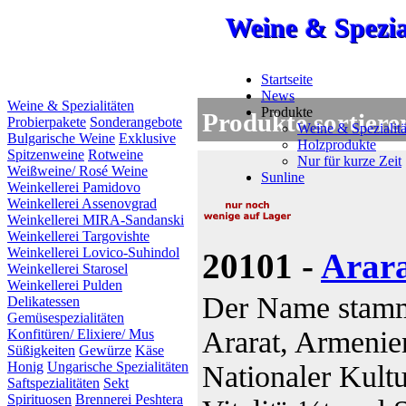
Weine & Spezia
Weine & Spezia
Weine & Spezia
Startseite
News
Weine & Spezialitäten
Produkte
Produkte sortiere
Probierpakete
Sonderangebote
Weine & Spezialitä
Bulgarische Weine
Exklusive
Holzprodukte
Spitzenweine
Rotweine
Nur für kurze Zeit
Weißweine/ Rosé Weine
Sunline
Weinkellerei Pamidovo
Weinkellerei Assenovgrad
Weinkellerei MIRA-Sandanski
Weinkellerei Targovishte
Weinkellerei Lovico-Suhindol
20101 -
Arara
Weinkellerei Starosel
Weinkellerei Pulden
Der Name stamm
Delikatessen
Gemüsespezialitäten
Ararat, Armenie
Konfitüren/ Elixiere/ Mus
Süßigkeiten
Gewürze
Käse
Honig
Ungarische Spezialitäten
Nationaler Kultu
Saftspezialitäten
Sekt
Spirituosen
Brennerei Peshtera