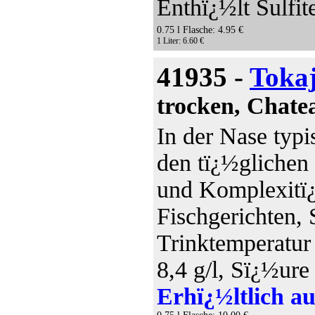
Enthï¿½lt Sulfit
0.75 l Flasche: 4.95 €
1 Liter: 6.60 €
41935 -
Toka
trocken, Chate
In der Nase typi
den tï¿½glichen
und Komplexitï¿
Fischgerichten, 
Trinktemperatur
8,4 g/l, Sï¿½ure 
Erhï¿½ltlich au