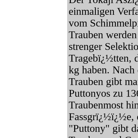
einmaligen Verfa
vom Schimmelpil
Trauben werden
strenger Selekti
Tragebï¿½tten, 
kg haben. Nach 
Trauben gibt ma
Puttonyos zu 13
Traubenmost hinz
Fassgrï¿½ï¿½e, 
"Puttony" gibt d