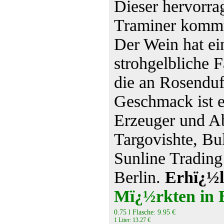
Dieser hervorr
Traminer kommt 
Der Wein hat eine
strohgelbliche 
die an Rosenduft
Geschmack ist e
Erzeuger und A
Targovishte, Bu
Sunline Tradin
Berlin.
Erhï¿½l
Mï¿½rkten in B
0.75 l Flasche: 9.95 €
1 Liter: 13.27 €