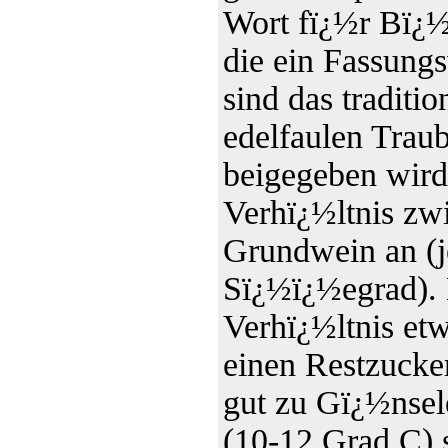
Wort fï¿½r Bï¿½
die ein Fassung
sind das traditi
edelfaulen Trau
beigegeben wird
Verhï¿½ltnis zw
Grundwein an (j
Sï¿½ï¿½egrad). 
Verhï¿½ltnis etw
einen Restzucker
gut zu Gï¿½nsel
(10-12 Grad C) 