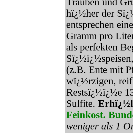
Trauben und Gru
hï¿½her der Sï¿
entsprechen ein
Gramm pro Liter
als perfekten Be
Sï¿½ï¿½speisen,
(z.B. Ente mit 
wï¿½rzigen, rei
Restsï¿½ï¿½e 138
Sulfite.
Erhï¿½l
Feinkost. Bund
weniger als 1 Or