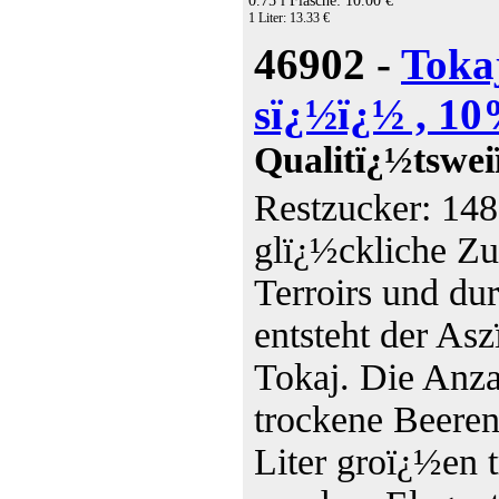
0.75 l Flasche: 10.00 €
1 Liter: 13.33 €
46902 -
Toka
sï¿½ï¿½ , 10
Qualitï¿½tswe
Restzucker: 148
glï¿½ckliche Z
Terroirs und du
entsteht der As
Tokaj. Die Anzah
trockene Beeren
Liter groï¿½en 