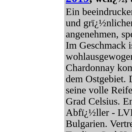
Ein beeindrucke
und grï¿½nliche
angenehmen, spe
Im Geschmack ist
wohlausgewogen 
Chardonnay komm
dem Ostgebiet. 
seine volle Reif
Grad Celsius. En
Abfï¿½ller - LV
Bulgarien. Vertr