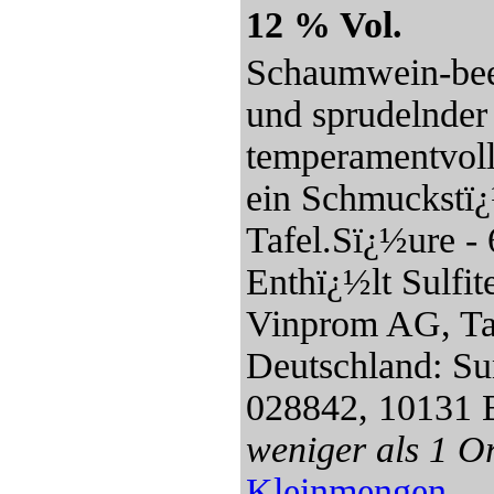
12 % Vol.
Schaumwein-bee
und sprudelnder
temperamentvoll
ein Schmuckstï¿½
Tafel.Sï¿½ure - 6
Enthï¿½lt Sulfi
Vinprom AG, Tar
Deutschland: Su
028842, 10131 
weniger als 1 Or
Kleinmengen