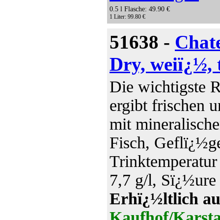
0.5 l Flasche: 49.90 €
1 Liter: 99.80 €
51638 -
Chate
Dry, weiï¿½,
Die wichtigste 
ergibt frischen 
mit mineralisch
Fisch, Geflï¿½ge
Trinktemperatur
7,7 g/l, Sï¿½ure 
Erhï¿½ltlich au
Kaufhof/Karsta