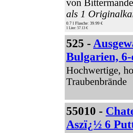
von Bittermande
als 1 Originalka
0.7 l Flasche: 39.99 €
1 Liter: 57.13 €
525 -
Ausgewä
Bulgarien, 6-
Hochwertige, ho
Traubenbrände
55010 -
Chate
Aszï¿½ 6 Put