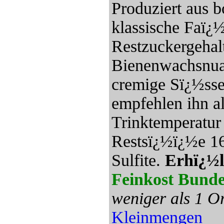
Produziert aus b
klassische Faï¿½
Restzuckergehal
Bienenwachsnua
cremige Sï¿½sse
empfehlen ihn al
Trinktemperatur
Restsï¿½ï¿½e 165
Sulfite.
Erhï¿½l
Feinkost Bunde
weniger als 1 Or
Kleinmengen