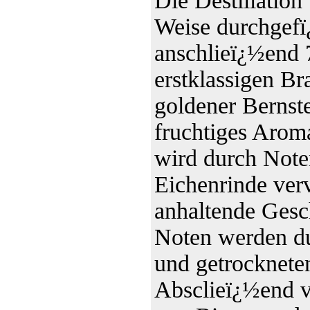
Die Destillation
Weise durchgefï¿
anschlieï¿½end 
erstklassigen B
goldener Bernste
fruchtiges Arom
wird durch Note
Eichenrinde ver
anhaltende Gesch
Noten werden du
und getrocknete
Absclieï¿½end v