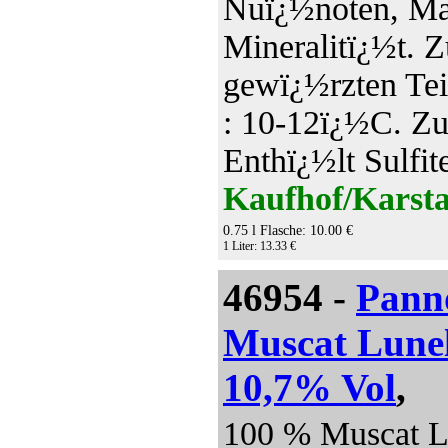
Nuï¿½noten, Man
Mineralitï¿½t. 
gewï¿½rzten Tei
: 10-12ï¿½C. Zuc
Enthï¿½lt Sulfit
Kaufhof/Karsta
0.75 l Flasche: 10.00 €
1 Liter: 13.33 €
46954 -
Pann
Muscat Lunel
10,7% Vol
,
100 % Muscat Lu