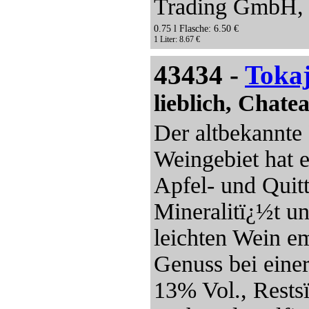
Trading GmbH, P
0.75 l Flasche: 6.50 €
1 Liter: 8.67 €
43434 -
Toka
lieblich, Chat
Der altbekannte
Weingebiet hat e
Apfel- und Qui
Mineralitï¿½t u
leichten Wein e
Genuss bei eine
13% Vol., Restsï