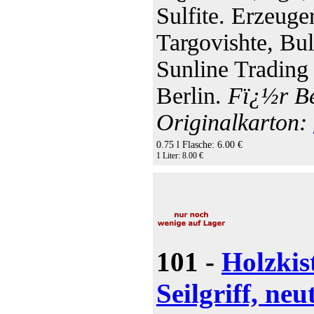
Sulfite. Erzeug
Targovishte, Bul
Sunline Tradin
Berlin.
Fï¿½r Be
Originalkarton:
0.75 l Flasche: 6.00 €
1 Liter: 8.00 €
101 -
Holzkis
Seilgriff, neu