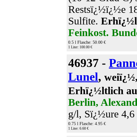
Restsï¿½ï¿½e 188
Sulfite.
Erhï¿½l
Feinkost. Bund
0.5 l Flasche: 50.00 €
1 Liter: 100.00 €
46937 -
Pann
Lunel
,
weiï¿½,
Erhï¿½ltlich a
Berlin, Alexand
g/l, Sï¿½ure 4,6 
0.75 l Flasche: 4.95 €
1 Liter: 6.60 €