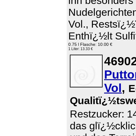
ihn besonders 
Nudelgerichte
Vol., Restsï¿½
Enthï¿½lt Sulfi
0.75 l Flasche: 10.00 €
1 Liter: 13.33 €
46902
Putto
Vol
,
E
Qualitï¿½tsw
Restzucker: 14
das glï¿½ckli