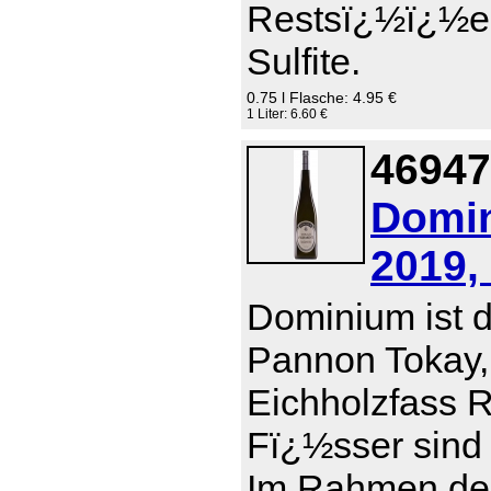
Restsï¿½ï¿½e 0
Sulfite.
0.75 l Flasche: 4.95 €
1 Liter: 6.60 €
46947
Domin
2019,
Dominium ist d
Pannon Tokay,
Eichholzfass R
Fï¿½sser sind 
Im Rahmen der