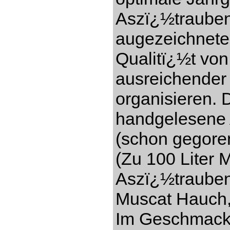
Aszï¿½trauben
augezeichnete
Qualitï¿½t vo
ausreichender
organisieren. 
handgelesene 
(schon gegore
(Zu 100 Liter 
Aszï¿½trauben)
Muscat Hauch,
Im Geschmack s