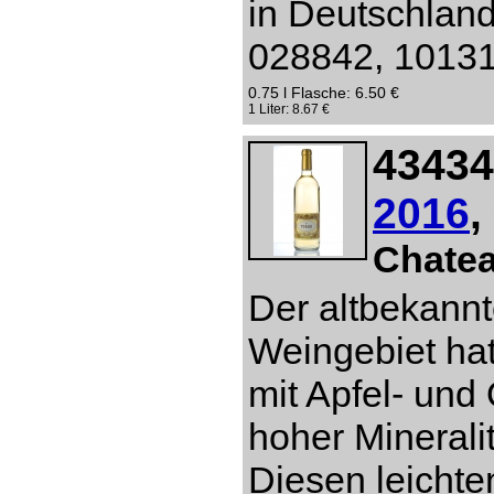
in Deutschlan
028842, 10131 
0.75 l Flasche: 6.50 €
1 Liter: 8.67 €
43434
2016
,
Chate
Der altbekannt
Weingebiet hat
mit Apfel- un
hoher Mineral
Diesen leichte