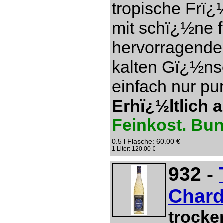
tropische Frï¿
mit schï¿½ne f
hervorragendes
kalten Gï¿½ns
einfach nur pu
Erhï¿½ltlich 
Feinkost. Bu
0.5 l Flasche: 60.00 €
1 Liter: 120.00 €
932 -
Chard
trocke