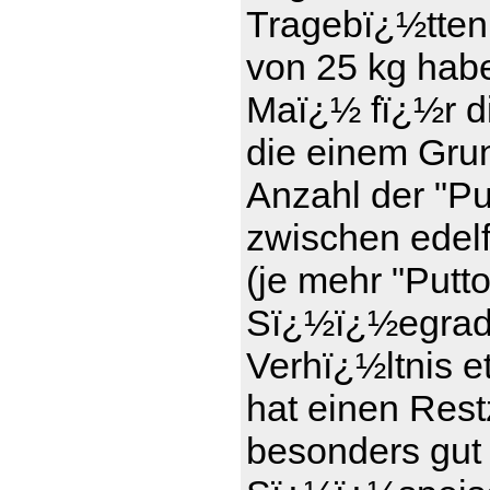
Tragebï¿½tten
von 25 kg haben
Maï¿½ fï¿½r d
die einem Gru
Anzahl der "Pu
zwischen edel
(je mehr "Putt
Sï¿½ï¿½egrad)
Verhï¿½ltnis e
hat einen Rest
besonders gut