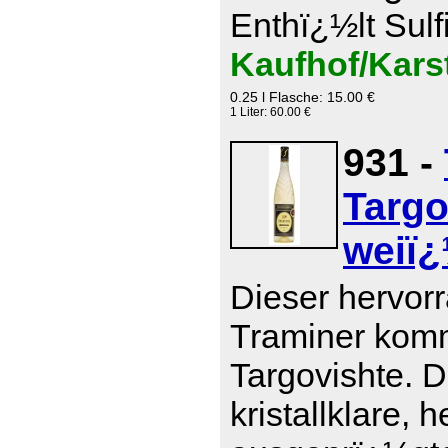
Enthï¿½lt Sulf
Kaufhof/Kars
0.25 l Flasche: 15.00 €
1 Liter: 60.00 €
931 -
Targo
weiï¿
Dieser hervor
Traminer komm
Targovishte. D
kristallklare, 