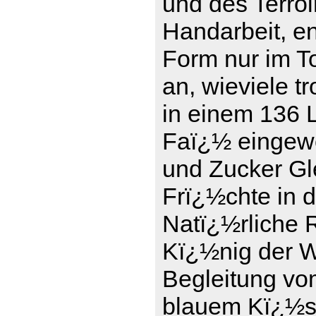
und des Terro
Handarbeit, en
Form nur im To
an, wieviele t
in einem 136 L
Faï¿½ eingewe
und Zucker Gle
Frï¿½chte in 
Natï¿½rliche 
Kï¿½nig der We
Begleitung vo
blauem Kï¿½se