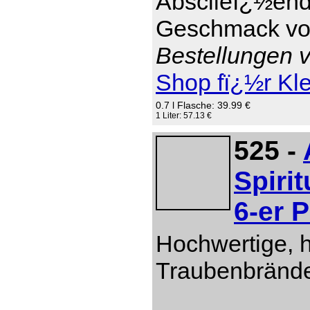
Absclieï¿½end 
Geschmack von
Bestellungen v
Shop fï¿½r Kl
0.7 l Flasche: 39.99 €
1 Liter: 57.13 €
525 -
Spiri
6-er 
Hochwertige, 
Traubenbränd