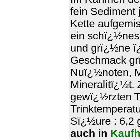
fein Sediment 
Kette aufgemi
ein schï¿½nes
und grï¿½ne ï¿
Geschmack grï
Nuï¿½noten, Ma
Mineralitï¿½t.
gewï¿½rzten T
Trinktemperatu
Sï¿½ure : 6,2 g
auch in
Kaufh