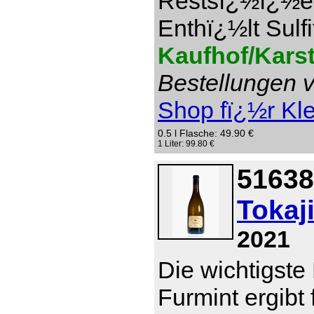
Restsï¿½ï¿½e 1
Enthï¿½lt Sulfi
Kaufhof/Kars
Bestellungen v
Shop fï¿½r Kl
0.5 l Flasche: 49.90 €
1 Liter: 99.80 €
51638
Tokaj
2021
Die wichtigste
Furmint ergibt 