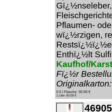
Gï¿½nseleber,
Fleischgericht
Pflaumen- ode
wï¿½rzigen, re
Restsï¿½ï¿½e 1
Enthï¿½lt Sulfi
Kaufhof/Karst
Fï¿½r Bestellu
Originalkarton:
0.5 l Flasche: 30.00 €
1 Liter: 60.00 €
46905