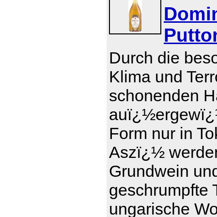
Domin
Putto
Durch die bes
Klima und Terr
schonenden Ha
auï¿½ergewï¿½
Form nur in To
Aszï¿½ werde
Grundwein und 
geschrumpfte T
ungarische Wor