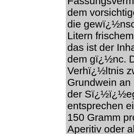
Fassungsverm
dem vorsichti
die gewï¿½nsc
Litern frisch
das ist der In
dem gï¿½nc. Di
Verhï¿½ltnis 
Grundwein an (
der Sï¿½ï¿½eg
entsprechen e
150 Gramm pro 
Aperitiv oder a