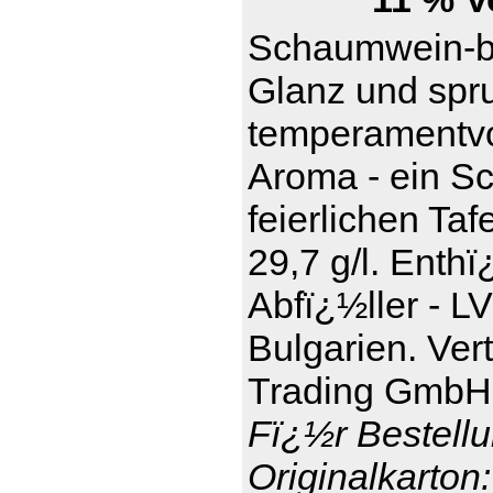
Schaumwein-be
Glanz und spru
temperamentvol
Aroma - ein S
feierlichen Taf
29,7 g/l. Enthï
Abfï¿½ller - L
Bulgarien. Ver
Trading GmbH,
Fï¿½r Bestellu
Originalkarton: