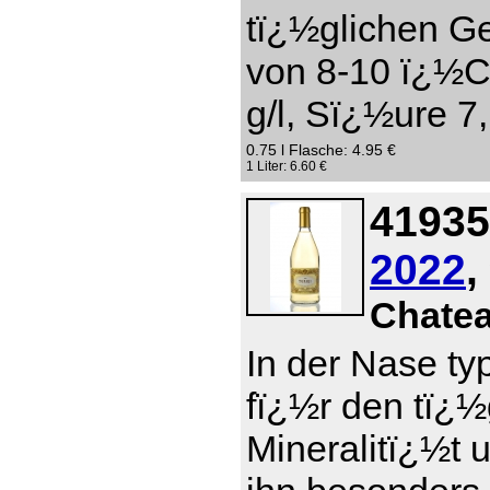
tï¿½glichen Ge
von 8-10 ï¿½C
g/l, Sï¿½ure 7,
0.75 l Flasche: 4.95 €
1 Liter: 6.60 €
41935
2022
,
Chate
In der Nase ty
fï¿½r den tï¿
Mineralitï¿½t 