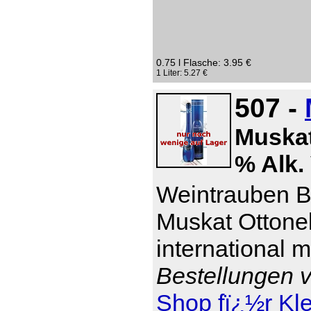
0.75 l Flasche: 3.95 €
1 Liter: 5.27 €
507 -
Muskat
% Alk. 
Weintrauben Br
Muskat Ottonel
international 
Bestellungen v
Shop fï¿½r Kl