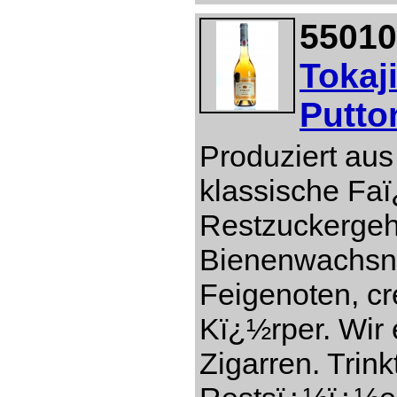
55010
Tokaj
Putto
Produziert aus
klassische Faï
Restzuckergeh
Bienenwachsn
Feigenoten, c
Kï¿½rper. Wir 
Zigarren. Trin