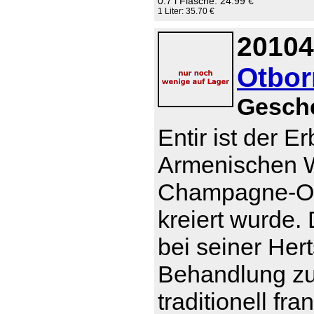
0.7 l Flasche: 24.99 €
1 Liter: 35.70 €
20104
Otborn
Gesch
Entir ist der E
Armenischen W
Champagne-Otb
kreiert wurde
bei seiner Her
Behandlung zu t
traditionell f