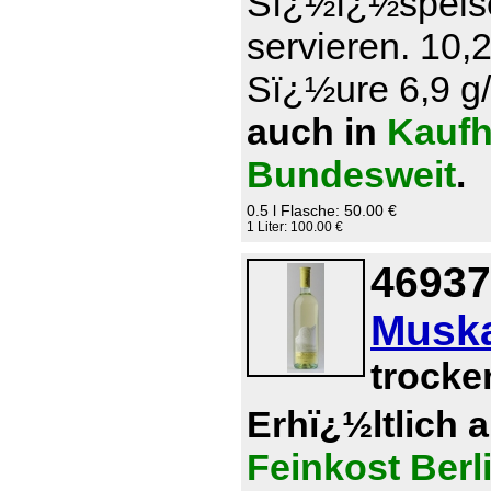
Sï¿½ï¿½speise
servieren. 10,
Sï¿½ure 6,9 g/l
auch in
Kaufh
Bundesweit
.
0.5 l Flasche: 50.00 €
1 Liter: 100.00 €
46937
Muska
trocke
Erhï¿½ltlich 
Feinkost Berl