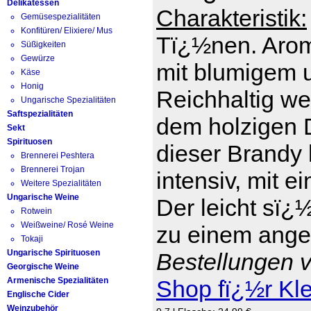
Delikatessen
Charakteristik:
Gemüsespezialitäten
Konfitüren/ Elixiere/ Mus
Tï¿½nen. Arom
Süßigkeiten
Gewürze
mit blumigem 
Käse
Honig
Reichhaltig we
Ungarische Spezialitäten
Saftspezialitäten
dem holzigen D
Sekt
Spirituosen
dieser Brandy 
Brennerei Peshtera
Brennerei Trojan
intensiv, mit e
Weitere Spezialitäten
Ungarische Weine
Der leicht sï¿
Rotwein
Weißweine/ Rosé Weine
zu einem ange
Tokaji
Ungarische Spirituosen
Bestellungen v
Georgische Weine
Armenische Spezialitäten
Shop fï¿½r Kl
Englische Cider
Weinzubehör