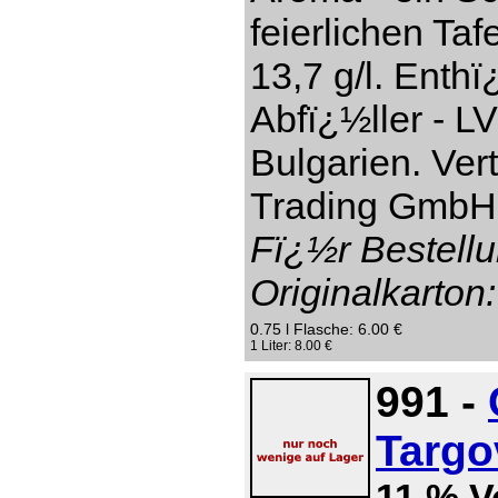
feierlichen Taf
13,7 g/l. Enthï
Abfï¿½ller - L
Bulgarien. Ver
Trading GmbH,
Fï¿½r Bestellu
Originalkarton:
0.75 l Flasche: 6.00 €
1 Liter: 8.00 €
991 -
Targo
11 % V