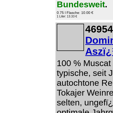
Bundesweit
.
0.75 l Flasche: 10.00 €
1 Liter: 13.33 €
46954
Domin
Aszï¿
100 % Muscat 
typische, seit
autochtone Re
Tokajer Weinre
selten, ungefï
optimale Jahr