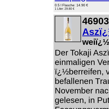
0.5 l Flasche: 14.90 €
1 Liter: 29.80 €
46903
Aszï¿
weiï¿½
Der Tokaji Asz
einmaligen Ver
ï¿½berreifen, 
befallenen Tr
November nach
gelesen, in Pu