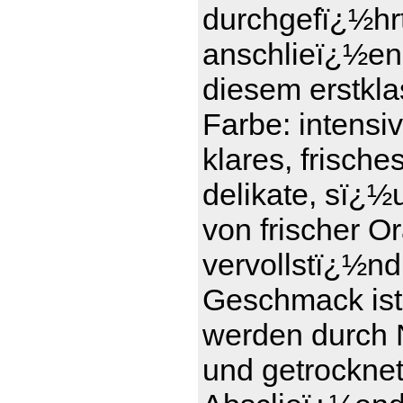
durchgefï¿½hrt 
anschlieï¿½en
diesem erstkl
Farbe: intensi
klares, frisch
delikate, sï¿½
von frischer 
vervollstï¿½nd
Geschmack ist 
werden durch 
und getrockne