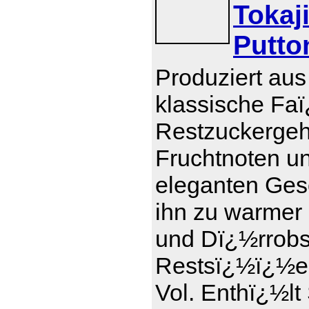
Tokaj
Putto
Produziert aus
klassische Faï
Restzuckergeha
Fruchtnoten u
eleganten Ges
ihn zu warmer
und Dï¿½rrobs
Restsï¿½ï¿½e 1
Vol. Enthï¿½lt 