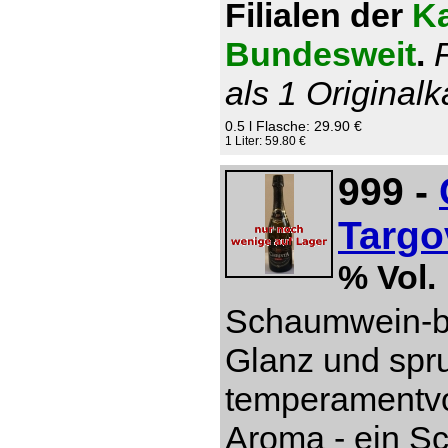
Filialen der
Ka
Bundesweit
.
als 1 Originalk
0.5 l Flasche: 29.90 €
1 Liter: 59.80 €
999 -
Targo
% Vol.
Schaumwein-be
Glanz und spru
temperamentvol
Aroma - ein S