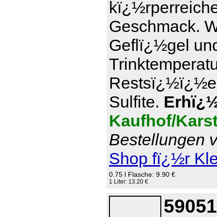
kï¿½rperreich
Geschmack. Wi
Geflï¿½gel und
Trinktemperatu
Restsï¿½ï¿½e 7
Sulfite.
Erhï¿½l
Kaufhof/Kars
Bestellungen v
Shop fï¿½r Kl
0.75 l Flasche: 9.90 €
1 Liter: 13.20 €
59051