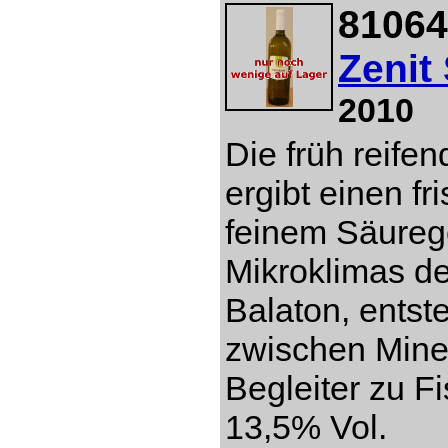
81064
Zenit
2010
Die früh reife
ergibt einen fr
feinem Säureg
Mikroklimas d
Balaton, entst
zwischen Miner
Begleiter zu Fi
13,5% Vol.