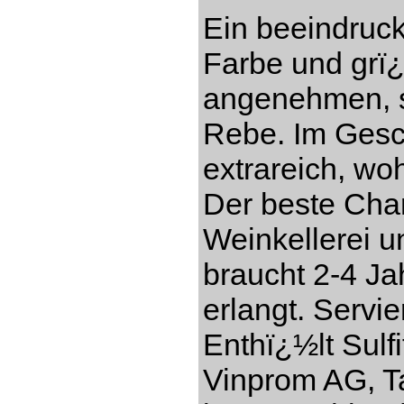
Ein beeindruc
Farbe und grï
angenehmen, s
Rebe. Im Gesch
extrareich, w
Der beste Cha
Weinkellerei 
braucht 2-4 Ja
erlangt. Servi
Enthï¿½lt Sulf
Vinprom AG, Ta